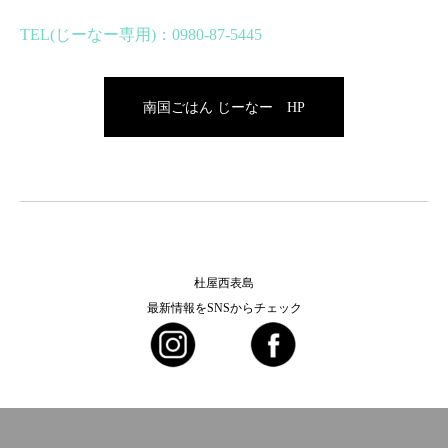
TEL(じーなー専用)：0980-87-5445
南国ごはん じーなー HP
杜屋西表島
最新情報をSNSからチェック